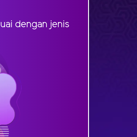
suai dengan jenis