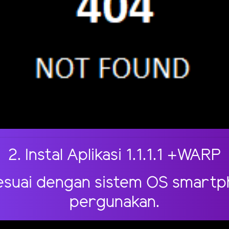
2. Instal Aplikasi 1.1.1.1 +WARP
i sesuai dengan sistem OS smart
pergunakan.