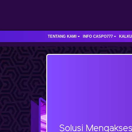
TENTANG KAMI
INFO CASPO777
KALKU
Solusi Mengakses