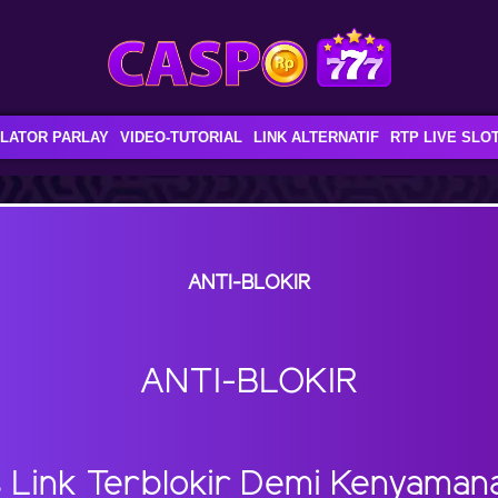
LATOR PARLAY
VIDEO-TUTORIAL
LINK ALTERNATIF
RTP LIVE SLO
ANTI-BLOKIR
ANTI-BLOKIR
 Link Terblokir Demi Kenyaman