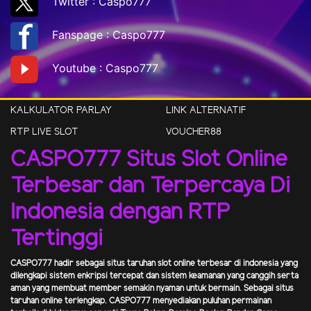
Twitter : Caspo777
Fanspage : Caspo777
Youtube : Caspo777
KALKULATOR PARLAY
LINK ALTERNATIF
RTP LIVE SLOT
VOUCHER88
CASPO777 Situs Slot Online
Terbesar dan Terpercaya Di
Indonesia dengan RTP
Tertinggi
CASPO777
hadir sebagai situs taruhan slot online terbesar di indonesia yang
dilengkapi sistem enkripsi tercepat dan sistem keamanan yang canggih serta
aman yang membuat member semakin nyaman untuk bermain. Sebagai situs
taruhan online terlengkap.
CASPO777
menyediakan puluhan permainan