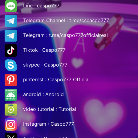
Line : caspo777
Telegram Channel : t.me/cscaspo777
Telegram : t.me/caspo777officialreal
Tiktok : Caspo777
skypee : Caspo777
pinterest : Caspo777 Official
android : Android
video tutorial : Tutorial
Instagram : Caspo777