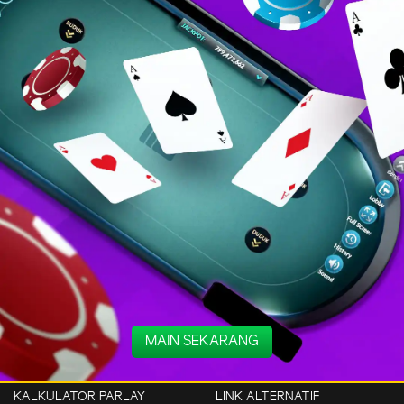
MAIN SEKARANG
KALKULATOR PARLAY
LINK ALTERNATIF